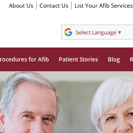
About Us
Contact Us
List Your Afib Services
Select Language
▼
rocedures for Afib
Patient Stories
Blog
R